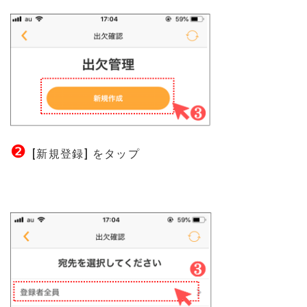
❷
[新規登録] をタップ