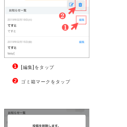
❶
[編集]をタップ
❷
ゴミ箱マークをタップ