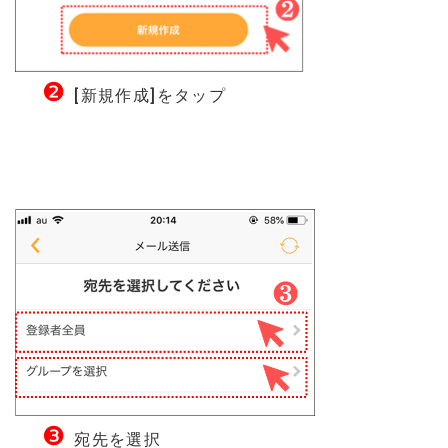
❷
[新規作成]をタップ
❸
宛先を選択