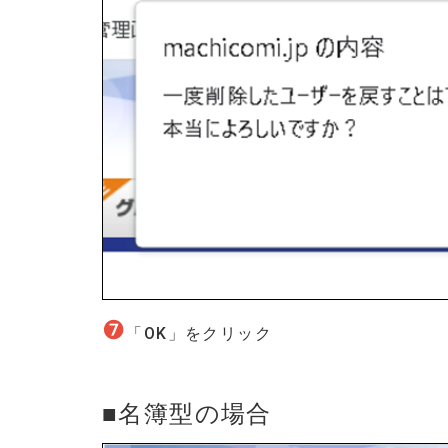
❼
「OK」をクリック
■名簿型の場合