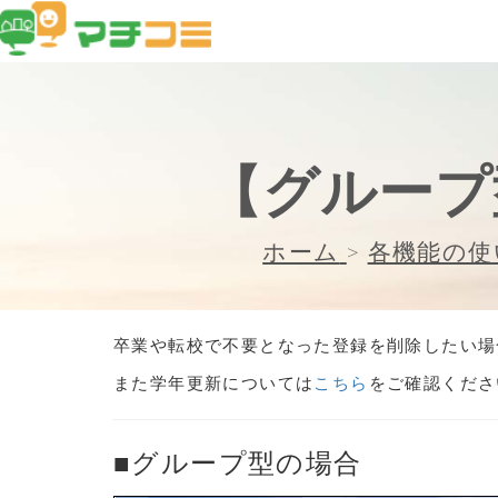
【グループ
ホーム
>
各機能の使
卒業や転校で不要となった登録を削除したい場
また学年更新については
こちら
をご確認くださ
■グループ型の場合