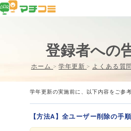
登録者への
ホーム
>
学年更新
>
よくある質
学年更新の実施前に、以下内容をご参
【方法A】全ユーザー削除の手