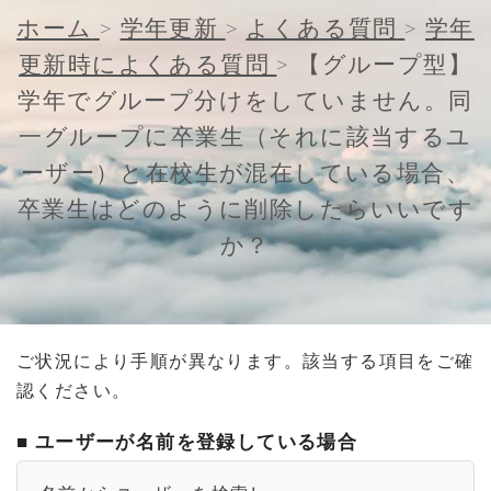
ホーム
>
学年更新
>
よくある質問
>
学年
更新時によくある質問
>
【グループ型】
学年でグループ分けをしていません。同
一グループに卒業生（それに該当するユ
ーザー）と在校生が混在している場合、
卒業生はどのように削除したらいいです
か？
ご状況により手順が異なります。該当する項目をご確
認ください。
■ ユーザーが名前を登録している場合