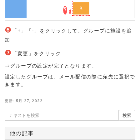
❻
「+」「-」をクリックして、グループに施設を追
加
❼
「変更」をクリック
⇒グループの設定が完了となります。
設定したグループは、メール配信の際に宛先に選択で
きます。
更新:
5月 27, 2022
他の記事