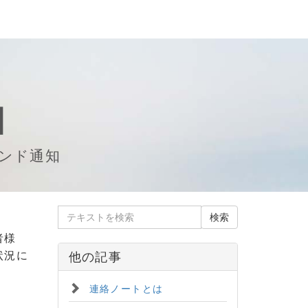
知
ンド通知
者様
状況に
他の記事
連絡ノートとは
。