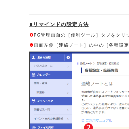
■リマインドの設定方法
❶
PC管理画面の［便利ツール］タブをクリ
❷
画面左側［連絡ノート］の中の［各種設