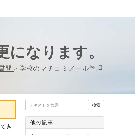
更になります。
質問
>
学校のマチコミメール管理
他の記事
用でき